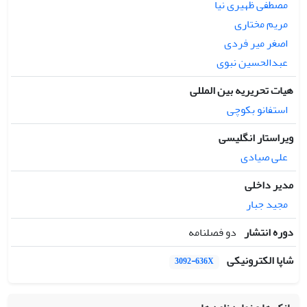
مصطفی ظهیری نیا
مریم مختاری
اصغر میر فردی
عبدالحسین نبوی
هیات تحریریه بین المللی
استفانو بکوچی
ویراستار انگلیسی
علی صیادی
مدیر داخلی
مجید جبار
دوره انتشار
دو فصلنامه
شاپا الکترونیکی
3092-636X