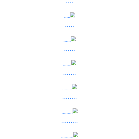
....
.....
......
.......
........
.........