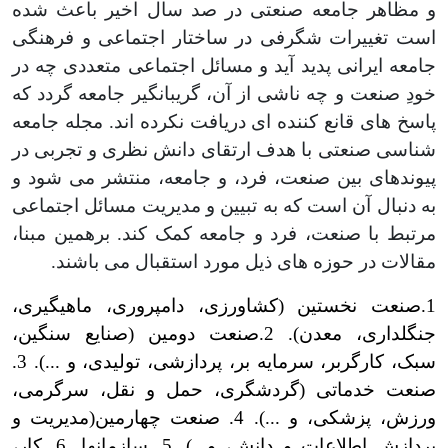
و مظاهر جامعه صنعتی در صد سال اخیر باعث شده
است تغییرات شگرفی در ساختار اجتماعی و فرهنگی
جامعه ایرانی پدید آید و مسائل اجتماعی متعددی چه در
خودِ صنعت و چه ناشی از آن، گریبانگیر جامعه گردد که
پاسخ های قانع کننده ای دریافت نکرده اند. مجله جامعه
شناسی صنعتی با هدف ارتقای دانش نظری و تجربی در
پیوندهای بین صنعت، فرد، و جامعه، منتشر می شود و
به دنبال آن است که به تبیین و مدیریت مسائل اجتماعی
مرتبط با صنعت، فرد و جامعه کمک کند. برهمین مبنا،
مقالات در حوزه های ذیل مورد استقبال می باشند.
1.صنعت نخستین (کشاورزی، دامپروری، ماهیگیری،
جنگلداری، معدن). 2.صنعت دومین (صنایع سنگین،
سبک، کارگربر، سرمایه بر، پردازشی، تولیدی، و ...). 3.
صنعت خدماتی (گردشگری، حمل و نقل، سرگرمی،
ورزش، پزشکی، و ...). 4. صنعت چهارمین(مدیریت و
پردازش اطلاعات و دانش، و...). 5. سازمان­ها. 6. کار،