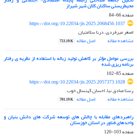
محیط‌زیستی ساکنان کلان شهر شیراز
صفحه
66-84
https://doi.org/10.22034/jis.2025.2068456.1037
اصغر میرفردی، درنا سلامتیان
اصل مقاله
مشاهده مقاله
753.19 K
بررسی عوامل مؤثر بر کاهش تولید زباله با استفاده از نظریه­ ی رفتار
برنامه ریزی شده
صفحه
85-102
https://doi.org/10.22034/jis.2025.2057373.1028
رستا صادق نیا، احسان کهنسال خوب
اصل مقاله
مشاهده مقاله
701.19 K
راهبردهای مقابله­ با چالش­ های توسعه­ شرکت­ های دانش ­بنیان و
واحدهای فناور در استان خوزستان
صفحه
103-120