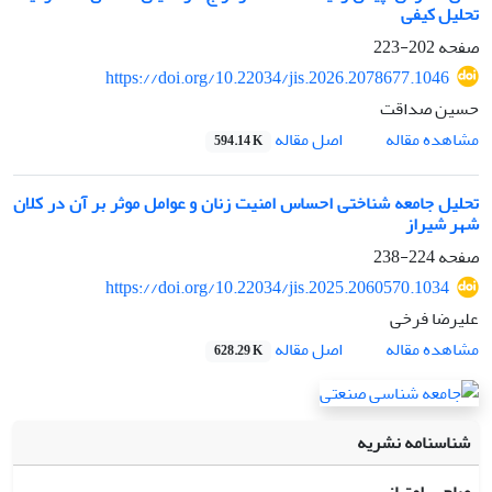
تحلیل کیفی
صفحه
202-223
https://doi.org/10.22034/jis.2026.2078677.1046
حسین صداقت
اصل مقاله
مشاهده مقاله
594.14 K
تحلیل جامعه شناختی احساس امنیت زنان و عوامل موثر بر آن در کلان
شهر شیراز
صفحه
224-238
https://doi.org/10.22034/jis.2025.2060570.1034
علیرضا فرخی
اصل مقاله
مشاهده مقاله
628.29 K
شناسنامه نشریه