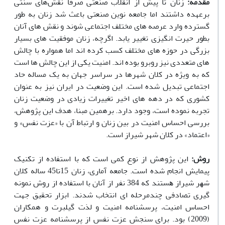
مقدمه
:
زنان تا پیش از انقلاب صنعتی صرفا نقش
های سنتی
برعهده داشتند اما جامعه نوین صنعتی باعث شد زنان به طور
گسترده وارد عرصه های مختلف اجتماعی شوند و نقش های آنان
بطور حیرت انگیزی تغییر یابد. اگرچه، زنان موفقیت های بسیار
بزرگی در حوزه های مختلف کسب کرده اند اما همواره با چالش
های متعددی نیز روبرو بوده اند. امنیت یکی از این چالش ها است
که به ویژه در کلان شهرها در سراسر جهان به یک مساله حاد
اجتماعی تبدیل شده است. این وضعیت در ایران نیز به عنوان
کشوری که در دهه های اخیر تغییرات زیادی در وضعیت زنان
تجربه نموده است، وجود دارد. برهمین مبنا، هدف این پژوهش،
بررسی احساس امنیت در بین زنان و ارتباط آن با «عزت نفس» و
«اعتماد» در کلان شهر شیراز است.
روش
:
این پژوهش از نوع کمی است که با استفاده از تکنیک
پیمایش انجام شده است.
جامعه آماری، زنان 15تا45 ساله کلان
ﺷﻬﺮ شیراز
ﻫﺴﺘﻨﺪ که 384 نفر از آنان با استفاده از روش نمونه
گیری تصادفی چندمرحله ای انتخاب شدند. ابزار تحقیق
جهت
احساس امنیت، پرسشنامه امنیت و لذت گیلبرت و همکاران
(2009) بود. برای سنجش عزت نفس از پرسشنامه عزت نفس