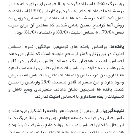
روزنبرگ (1965) استفاده گردید و بالاخره، برای برآورد اعتماد از
پرسشنامه اعتماد اجتماعی میرفردی و قارنایی (1395) استفاده به
عمل آمد. کلیه پرسشنامه ها با استفاده از همسانی درونی به
روش آلفا کرانباخ تعیین پایایی شدند که مقادیر آن برای
«عزت
نفس»(79/0)، «احساس امنیت» (83/
0)
و «اعتماد» (81/0) بود.
یافته‌ها
:
براساس یافته های توصیفی، میانگین نمره احساس
امنیت در بین زنان، کمتر از سطح متوسط است که نشان می دهد
احساس امنیت همچنان یک مساله چالش برانگیز در کلان
شهرهاست. به علاوه، براساس یافته های تحلیلی، رابطه مستقیم و
معناداری بین عزت نفس و اعتماد اجتماعی با احساس امنیت زنان
وجود دارد و این متغیرها قادر هستند
، 28
/0 واریانس را تبیین
کنند. یافته ها همچنین نشان دادند، متغیرهای وضع تاهل و
تحصیلات رابطه معناداری با احساس امنیت ندارند.
نتیجه‌گیری
:
زنان نیمی از جمعیت هر جامعه‌ را تشکیل می‌دهند و
نقش حیاتی در فرآیند توسعه جوامع نوین صنعتی ایفا می‌کنند. با
این حال، فقدان احساس امنیت می‌تواند مانع پیشرفت آنها شود و
همین امر، پرداختن به این مساله اجتماعی را ضروری می‌سازد.