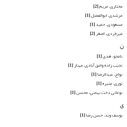
مختاری، مریم
[2]
مرشدی، ابوالفضل
[1]
مسعودی، حمید
[1]
میرفردی، اصغر
[2]
ن
نامجو، هدی
[1]
نجیب زاده وامق آبادی، مهناز
[1]
نواح، عبدالرضا
[1]
نوری، منیره
[1]
نوغانی دخت بهمنی، محسن
[1]
ی
یوسف وند، حسن رضا
[1]