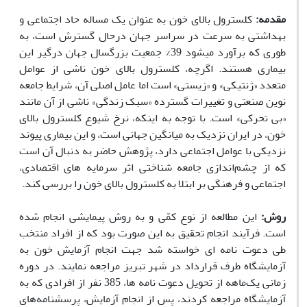
مقدمه
:
کلسترول بالای خون به عنوان یک مساله حاد اجتماعی و
بهداشتی به سرعت در سراسر جهان درحال گسترش است، به
طوری که برآورد میشود 39% جمعیت بزرگسال جهان درگیر این
بیماری هستند. اگرچه، کلسترول بالای خون ناشی از عوامل
متعدد «ژنتیکی» و «زیستی» است اما عامل اصلی آن، شرایط جامعه
نوین صنعتی و تغییرات گسترده «سبک زندگی» ناشی از آن مانند
«بی تحرکی» است. با توجه به اینکه،
نرخ شیوع کلسترول بالای
خون، در ایران
نزدیک به
میانگین جهانی است، و این بیماری پیوند
نزدیکی با عوامل اجتماعی دارد، پژوهش حاضر به دنبال آن است
که از چشم
اندازی جامعه شناختی اثر سرمایه های اقتصادی،
اجتماعی و فرهنگی بر ابتلا به کلسترول بالای خون را
بررسی کند.
روش
:
این مطالعه از نوع کمّی و به روش پیمایشی انجام شده
است. فرآیند انجام تحقیق به این صورت بود که از افراد منتخب
طی دعوت نامه ای خواسته شد جهت انجام آزمایش خون به
آزمایشگاه طرف قرارداد در شهر تبریز مراجعه نمایند. در دوره
زمانی یک
ماهه از تحویل دعوت نامه ها، 385 نفر از افرادی که به
آزمایشگاه مراجعه کردند، پس از انجام آزمایش، پرسشنامه‌های