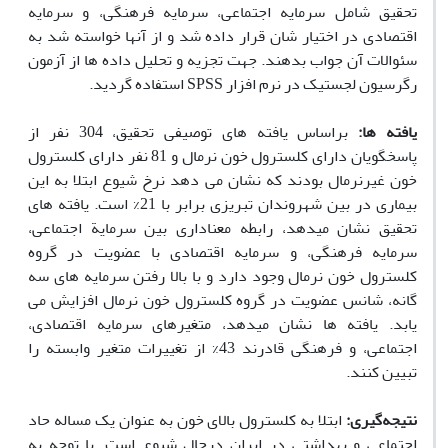
تحقیق شامل سرمایه اجتماعی، سرمایه فرهنگی، و سرمایه
اقتصادی در اختیار شان قرار داده شد و از آنها خواسته شد به
سئوالات آن جواب بدهند. جهت تجزیه و تحلیل داده ها از آزمون
رگرسیون لجستیک در نرم افزار
SPSS
استفاده گردید.
یافته ها
:
براساس یافته های توصیفی تحقیق، 304 نفر از
پاسخگویان دارای کلسترول خون نرمال و 81 نفر دارای کلسترول
خون غیرنرمال بودند که نشان می دهد نرخ شیوع ابتلا به این
بیماری در بین شهروندان تبریزی برابر با 21% است. یافته های
تحقیق نشان میدهد، رابطه معناداری بین سرمایة اجتماعی،
سرمایه فرهنگی، و سرمایه اقتصادی با عضویت در گروه
کلسترول خون نرمال وجود دارد و با بالا رفتن سرمایه های سه
گانه، شانس عضویت در گروه کلسترول خون نرمال افزایش می
یابد. یافته ها نشان میدهد، متغیرهای سرمایه اقتصادی،
اجتماعی، و فرهنگی قادرند 43% از تغییرات متغیر وابسته را
تبیین کنند.
نتیجه‌گیری
:
ابتلا به کلسترول بالای خون به عنوان یک مساله حاد
اجتماعی و بهداشتی در ایران درحال شیوع است. با توجه به