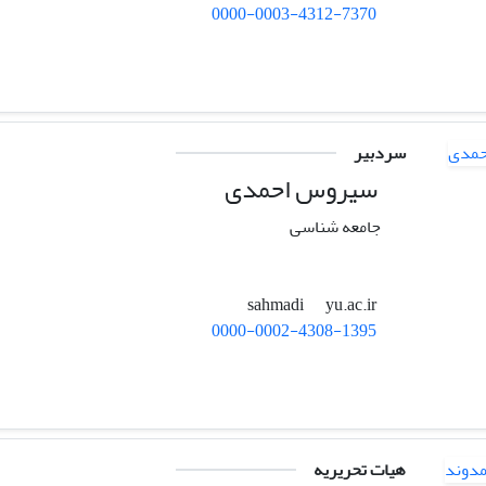
0000-0003-4312-7370
سردبیر
سیروس احمدی
جامعه شناسی
yu.ac.ir
sahmadi
0000-0002-4308-1395
هیات تحریریه