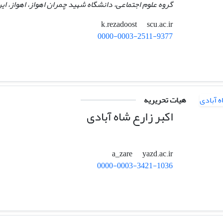
گروه علوم اجتماعی، دانشگاه شهید چمران اهواز، اهواز، ایر
scu.ac.ir
k.rezadoost
0000-0003-2511-9377
هیات تحریریه
اکبر زارع شاه آبادی
yazd.ac.ir
a_zare
0000-0003-3421-1036