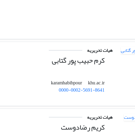
هیات تحریریه
کرم حبیب پور گتابی
khu.ac.ir
karamhabibpour
0000-0002-5691-8641
هیات تحریریه
کریم رضادوست