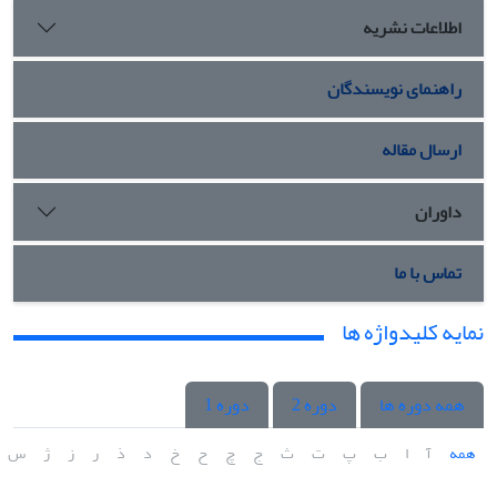
اطلاعات نشریه
راهنمای نویسندگان
ارسال مقاله
داوران
تماس با ما
نمایه کلیدواژه ها
همه دوره ها
دوره 2
دوره 1
همه
آ
ا
ب
پ
ت
ث
ج
چ
ح
خ
د
ذ
ر
ز
ژ
س