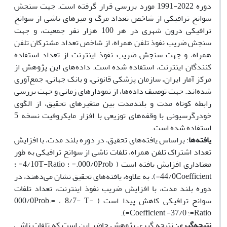
دوره 2022-1991 مورد بررسی قرار گرفته است. جهت سنجش
سوانح ترافیکی از شاخص تعداد مرگ و میرهای ناشی از سوانح
ترافیکی درون شهری در هر 100 هزار نفر جمعیت، و جهت
سنجش ضریب نفوذ تلفن همراه، از شاخص تعداد مشترکان تلفن
همراه، و جهت سنجش ضریب نفوذ اینترنت از تعداد استفاده
کنندگان اینترنت، استفاده شده است. داده‌های این پژوهش از
مرکز آمار ایران، سازمان پزشکی قانونی، و بانک جهانی، جمع‌آوری
شده‌اند. جهت توصیف داده‌ها، از نمودارهای زمانی و جهت بررسی
رابطه کوتاه مدت و بلندمدت بین متغیرهای تحقیق، از الگوی
خودرگرسیونی با وقفه‌های توزیعی با افزار مایکروفیت نسخه 5
استفاده شده است.
یافته‌ها
: براساس یافته‌های تحقیق، در دوره بلند مدت، با افزایش
تعداد اشتراک تلفن همراه، تلفات ناشی از سوانح ترافیکی به طور
معناداری افزایش یافته است ( 000/0Prob.= ؛ 4/10T-Ratio= ؛
44/0Coefficient=). به علاوه، یافته‌های تحقیق نشان می‌دهند، در
دوره بلند مدت، با افزایش ضریب نفوذ اینترنت، تعداد تلفات
سوانح ترافیکی کاهش پیدا است ( 000/0Prob.= ، 8/7- T-
Ratio=؛ 37/0- Coefficient=).
نتیجه‌گیری
: نتیجه گیری پژوهش حاضر این است که تلفات ناشی