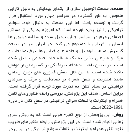
مقدمه
: صنعت اتومبیل سازی از ابتدای پیدایش به دلیل کارایی
ملموس، به طور گسترده در سراسر جهان مورد استقبال قرار
گرفت و توسعه یافت. اما این صنعت به دنبال خود، سوانح
ترافیکی را نیز پدید آورده است که امروزه به یکی از مسائل
اجتماعی مهم در سراسر جهان تبدیل شده و سالانه میلیون ها
انسان را قربانی یا مصدوم می کند. در ایران نیز در نتیجه
گسترش صنعت اتومبیل و جاده ها و خیابان ها، نرخ تصادفات و
مرگ و میرهای ناشی به یک مساله حاد اجتماعی تبدیل شده
است. در تبیین تلفات تصادفات ترافیکی بر گستره ای از عوامل
تاکید شده است. با این حال، نقش فناوری های نوین ارتباطی
مانند اینترنت و تلفن همراه بر تصادفات و مرگ و میرهای
ترافیکی در سطح کلان، به ندرت مورد توجه قرار گرفته است.
براین اساس، هدف این پژوهش، بررسی رابطه فناوری‌های تلفن
همراه و اینترنت با تلفات سوانح ترافیکی در سطح کلان در دوره
1991-2022 است.
روش
: این پژوهش از نوع کمّی- طولی است که به روش سری
زمانی انجام شده است. در این پژوهش، رابطه متغیرهای ضریب
نفوذ تلفن همراه و اینترنت با تلفات سوانح ترافیکی در ایران در