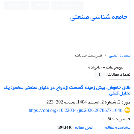
ورود به سامانه
ثبت نام
English
جامعه شناسی صنعتی
جامعه شناسی صنعتی
صفحه اصلی
فهرست مقالات
موضوعات =
خانواده
تعداد مقالات:
1
طلاق خاموش، پیش زمینه گسست ازدواج در دنیای صنعتی معاصر: یک
تحلیل کیفی
دوره 2، شماره 2، اسفند 1404، صفحه
202-223
https://doi.org/10.22034/jis.2026.2078677.1046
حسین صداقت
اصل مقاله
مشاهده مقاله
594.14 K