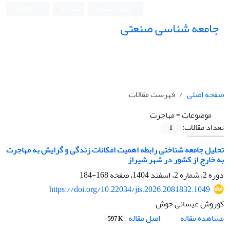
ورود به سامانه
ثبت نام
English
جامعه شناسی صنعتی
جامعه شناسی صنعتی
صفحه اصلی
فهرست مقالات
موضوعات =
مهاجرت
تعداد مقالات:
1
تحلیل جامعه شناختی رابطه اهمیت امکانات زندگی و گرایش به مهاجرت
به خارج از کشور در شهر شیراز
دوره 2، شماره 2، اسفند 1404، صفحه
168-184
https://doi.org/10.22034/jis.2026.2081832.1049
کوروش عیسائی خوش
اصل مقاله
مشاهده مقاله
597 K